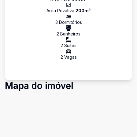
Área Privativa
200
m²
3
Dormitório
s
2
Banheiro
s
2
Suíte
s
2
Vaga
s
Mapa do imóvel