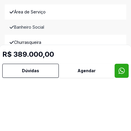
Área de Serviço
Banheiro Social
Churrasqueira
R$ 389.000,00
Cozinha
Dúvidas
Agendar
Reformado
Sala de Jantar
Sala de TV
Imóveis semelhantes
Confira imóveis semelhantes