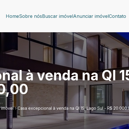
Home
Sobre nós
Buscar imóvel
Anunciar imóvel
Contato
al à venda na QI 15
0,00
 imóvel
Casa excepcional à venda na QI 15, Lago Sul - R$ 20.000