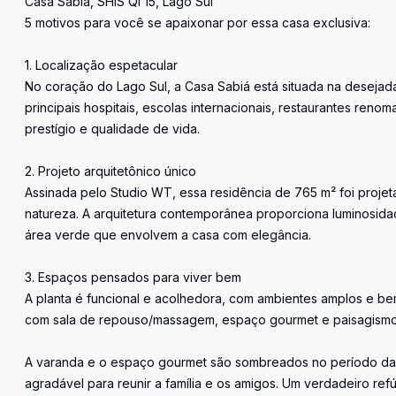
Casa Sabiá, SHIS QI 15, Lago Sul
5 motivos para você se apaixonar por essa casa exclusiva:
1. Localização espetacular
No coração do Lago Sul, a Casa Sabiá está situada na desejada
principais hospitais, escolas internacionais, restaurantes re
prestígio e qualidade de vida.
2. Projeto arquitetônico único
Assinada pelo Studio WT, essa residência de 765 m² foi projet
natureza. A arquitetura contemporânea proporciona luminosid
área verde que envolvem a casa com elegância.
3. Espaços pensados para viver bem
A planta é funcional e acolhedora, com ambientes amplos e bem
com sala de repouso/massagem, espaço gourmet e paisagismo 
A varanda e o espaço gourmet são sombreados no período da t
agradável para reunir a família e os amigos. Um verdadeiro ref