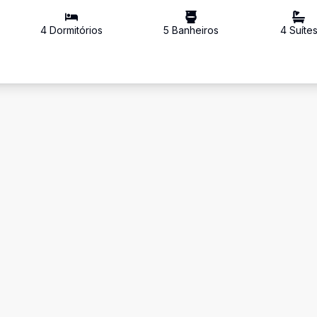
4
Dormitório
s
5
Banheiro
s
4
Suíte