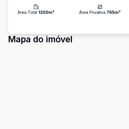
Área Total
1200
m²
Área Privativa
765
m²
Mapa do imóvel