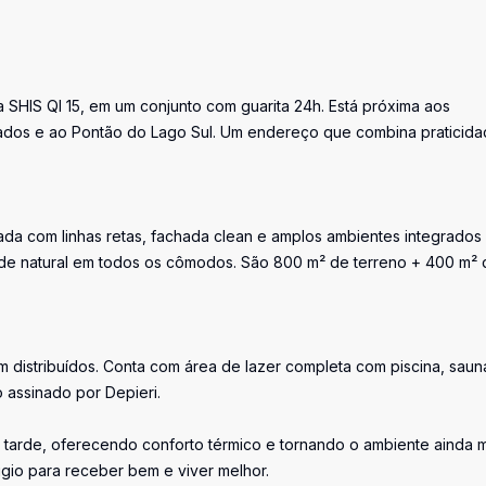
 SHIS QI 15, em um conjunto com guarita 24h. Está próxima aos
nomados e ao Pontão do Lago Sul. Um endereço que combina praticida
ada com linhas retas, fachada clean e amplos ambientes integrados
ade natural em todos os cômodos. São 800 m² de terreno + 400 m² 
 distribuídos. Conta com área de lazer completa com piscina, saun
assinado por Depieri.
arde, oferecendo conforto térmico e tornando o ambiente ainda m
úgio para receber bem e viver melhor.