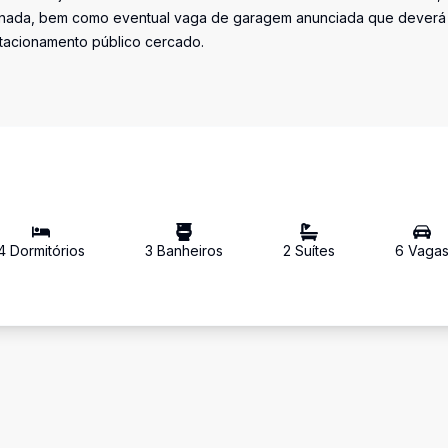
iminada, bem como eventual vaga de garagem anunciada que deverá
stacionamento público cercado.
4
Dormitório
s
3
Banheiro
s
2
Suíte
s
6
Vaga