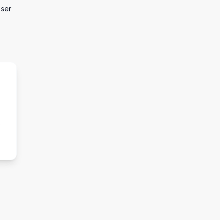
 ser
s