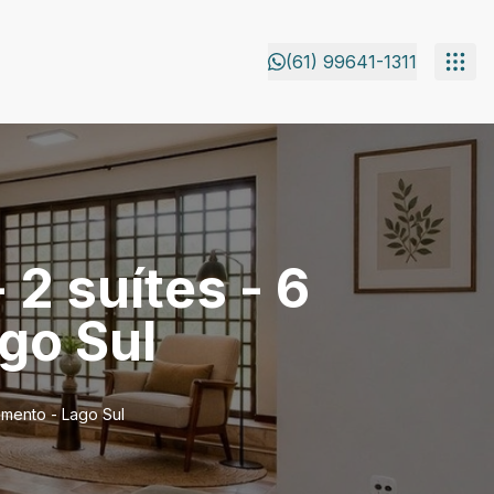
(61) 99641-1311
 2 suítes - 6
go Sul
iamento - Lago Sul