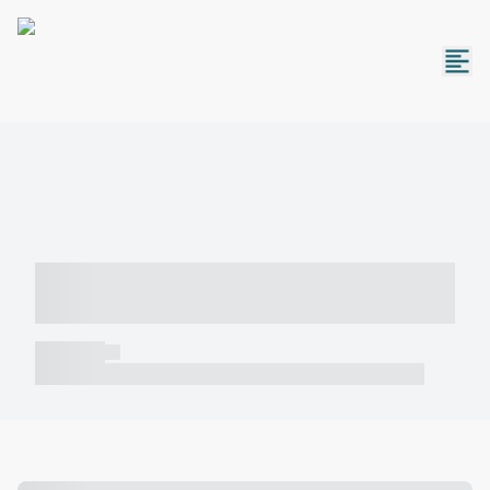
----- ----- -- ------ ---- ---- -- ----- -----
----- --- ------
----- -----
----- ----- -- ------ ---- ---- -- ----- ----- ----- --- ------