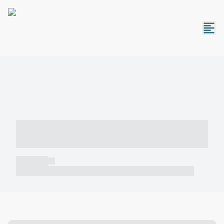
----- ----- -- ------ ---- ---- -- ----- -----
----- --- ------
----- -----
----- ----- -- ------ ---- ---- -- ----- ----- ----- --- ------