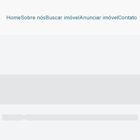
Home
Sobre nós
Buscar imóvel
Anunciar imóvel
Contato
----- ---- ---- -- ----
----- -----
----- ----- -- ------ ---- ---- -- ----- ----- ----- --- ------