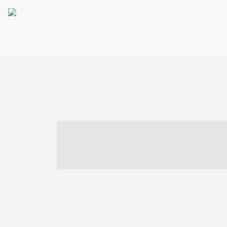
----- ----- -- -
- ------