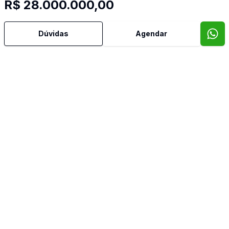
R$ 28.000.000,00
Ar Condicionado
Dúvidas
Agendar
Área de Serviço
Armários Embutidos
Banheiro Social
Bar
Churrasqueira
Cozinha
Cozinha Planejada