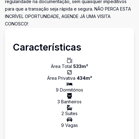
regularidade na documentação, sem quaisquer impeditivos
para que a transação seja rápida e segura. NÃO PERCA ESTA
INCRÍVEL OPORTUNIDADE, AGENDE JÁ UMA VISITA
CONOSCO!
Características
Área Total
533
m²
Área Privativa
434
m²
9
Dormitório
s
3
Banheiro
s
2
Suíte
s
9
Vaga
s