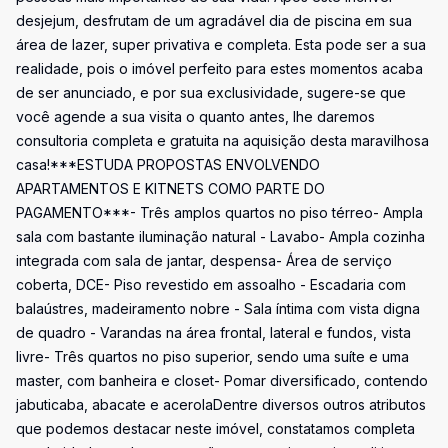
desjejum, desfrutam de um agradável dia de piscina em sua
área de lazer, super privativa e completa. Esta pode ser a sua
realidade, pois o imóvel perfeito para estes momentos acaba
de ser anunciado, e por sua exclusividade, sugere-se que
você agende a sua visita o quanto antes, lhe daremos
consultoria completa e gratuita na aquisição desta maravilhosa
casa!***ESTUDA PROPOSTAS ENVOLVENDO
APARTAMENTOS E KITNETS COMO PARTE DO
PAGAMENTO***- Três amplos quartos no piso térreo- Ampla
sala com bastante iluminação natural - Lavabo- Ampla cozinha
integrada com sala de jantar, despensa- Área de serviço
coberta, DCE- Piso revestido em assoalho - Escadaria com
balaústres, madeiramento nobre - Sala íntima com vista digna
de quadro - Varandas na área frontal, lateral e fundos, vista
livre- Três quartos no piso superior, sendo uma suíte e uma
master, com banheira e closet- Pomar diversificado, contendo
jabuticaba, abacate e acerolaDentre diversos outros atributos
que podemos destacar neste imóvel, constatamos completa