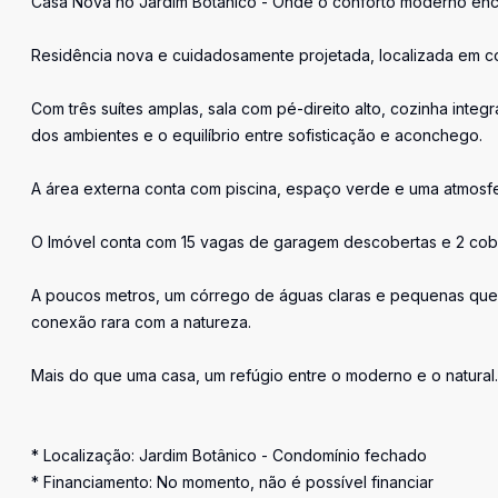
Casa Nova no Jardim Botânico - Onde o conforto moderno enco
Residência nova e cuidadosamente projetada, localizada em c
Com três suítes amplas, sala com pé-direito alto, cozinha inte
dos ambientes e o equilíbrio entre sofisticação e aconchego.
A área externa conta com piscina, espaço verde e uma atmosfe
O Imóvel conta com 15 vagas de garagem descobertas e 2 cob
A poucos metros, um córrego de águas claras e pequenas que
conexão rara com a natureza.
Mais do que uma casa, um refúgio entre o moderno e o natural.
* Localização: Jardim Botânico - Condomínio fechado
* Financiamento: No momento, não é possível financiar