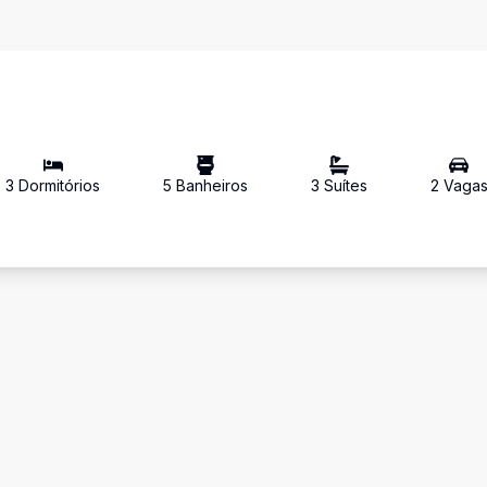
3
Dormitório
s
5
Banheiro
s
3
Suíte
s
2
Vaga