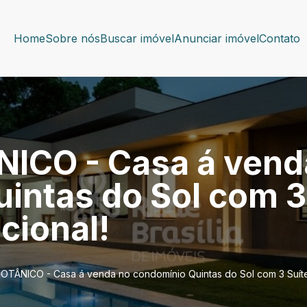
Home
Sobre nós
Buscar imóvel
Anunciar imóvel
Contato
ICO - Casa á vend
intas do Sol com 3
cional!
OTÂNICO - Casa á venda no condomínio Quintas do Sol com 3 Suíte