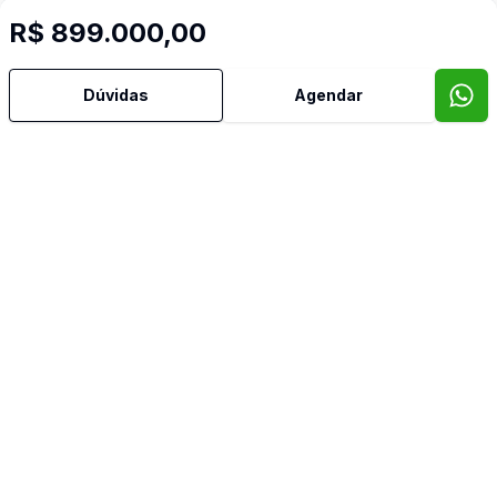
R$ 899.000,00
Dúvidas
Agendar
Mais informações
Área de Serviço
Copa
Copa Cozinha
Cozinha
Despensa
Escritório