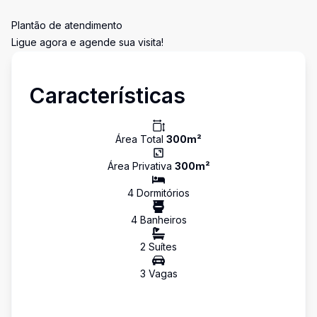
Plantão de atendimento
Ligue agora e agende sua visita!
Características
Área Total
300
m²
Área Privativa
300
m²
4
Dormitório
s
4
Banheiro
s
2
Suíte
s
3
Vaga
s