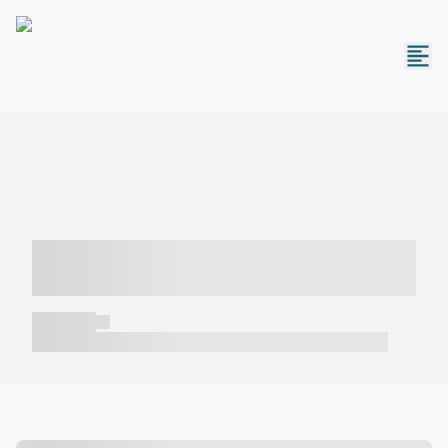
----- ----- -- ------ ---- ---- -- ----- -----
----- --- ------
----- -----
----- ----- -- ------ ---- ---- -- ----- ----- ----- --- ------