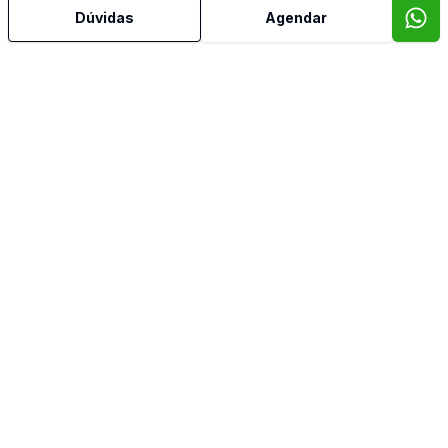
Dúvidas
Agendar
Armários Embutidos
Banheiro Social
Cozinha
Cozinha Planejada
Dependência de Empregada
Dormitório com Armários
Escritório
Lavabo
Sala de Jantar