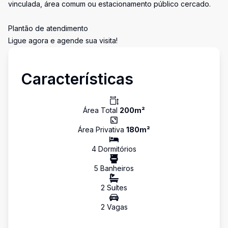
vinculada, área comum ou estacionamento público cercado.
Plantão de atendimento
Ligue agora e agende sua visita!
Características
Área Total
200
m²
Área Privativa
180
m²
4
Dormitório
s
5
Banheiro
s
2
Suíte
s
2
Vaga
s