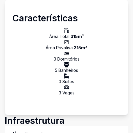
Características
Área Total
315
m²
Área Privativa
315
m²
3
Dormitório
s
5
Banheiro
s
3
Suíte
s
3
Vaga
s
Infraestrutura