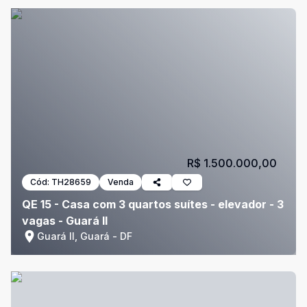
R$ 1.500.000,00
Cód:
TH28659
Venda
QE 15 - Casa com 3 quartos suítes - elevador - 3
vagas - Guará II
Guará II, Guará - DF