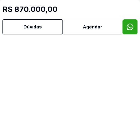
R$ 870.000,00
Dúvidas
Agendar
Mais informações
TV Coletiva
Video do imóvel
Imóveis semelhantes
Confira imóveis semelhantes