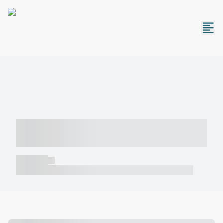
----- ----- -- ------ ---- ---- -- ----- -----
----- --- ------
----- -----
----- ----- -- ------ ---- ---- -- ----- ----- ----- --- ------