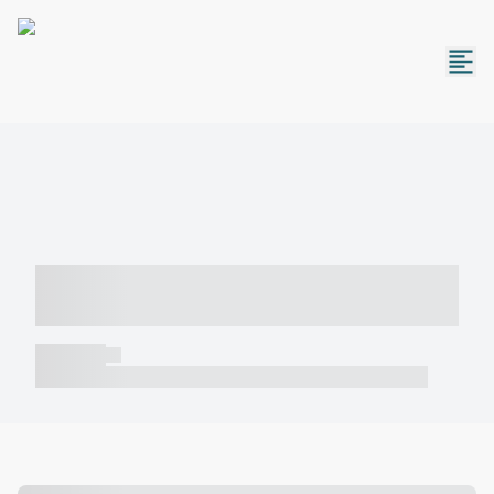
----- ----- -- ------ ---- ---- -- ----- -----
----- --- ------
----- -----
----- ----- -- ------ ---- ---- -- ----- ----- ----- --- ------