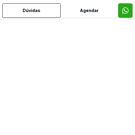
Dúvidas
Agendar
Mais informações
Aceita Pet
Área de Serviço
Churrasqueira
Cozinha
Despensa
Edícula