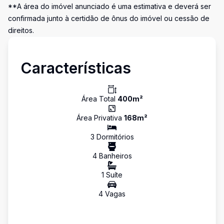
**A área do imóvel anunciado é uma estimativa e deverá ser
confirmada junto à certidão de ônus do imóvel ou cessão de
direitos.
Características
Área Total
400
m²
Área Privativa
168
m²
3
Dormitório
s
4
Banheiro
s
1
Suíte
4
Vaga
s