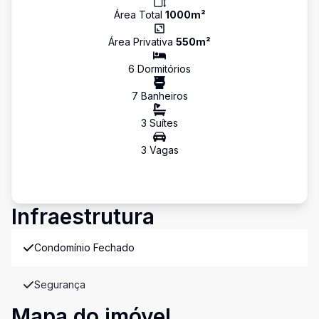
Área Total
1000
m²
Área Privativa
550
m²
6
Dormitório
s
7
Banheiro
s
3
Suíte
s
3
Vaga
s
Infraestrutura
Condomínio Fechado
Segurança
Mapa do imóvel