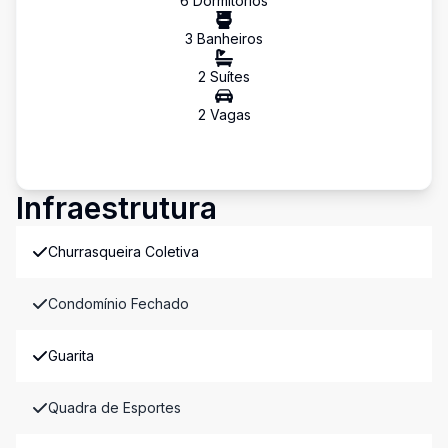
6
Dormitório
s
3
Banheiro
s
2
Suíte
s
2
Vaga
s
Infraestrutura
Churrasqueira Coletiva
Condomínio Fechado
Guarita
Quadra de Esportes