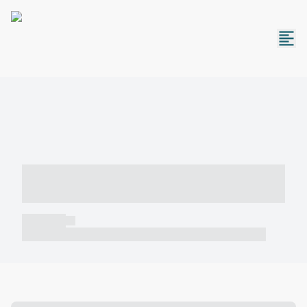
----- ----- -- ------ ---- ---- -- ----- -----
----- --- ------
----- -----
----- ----- -- ------ ---- ---- -- ----- ----- ----- --- ------