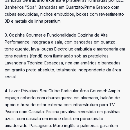
bancada de trabalho extensa e prateleiras iluminadas por LED.
Banheiros "Spa": Bancadas em Quartzito/Prime Branco com
cubas esculpidas, nichos embutidos, boxes com revestimento
3D e metais de linha premium.
3. Cozinha Gourmet e Funcionalidade Cozinha de Alta
Performance: Integrada à sala, com bancadas em quartzo,
torre quente, lava-louças Electrolux embutida e marcenaria em
tons neutros (fendi) com iluminação sob as prateleiras.
Lavanderia Técnica: Espaçosa, rica em armários e bancadas
em granito preto absoluto, totalmente independente da área
social.
4. Lazer Privativo: Seu Clube Particular Ärea Gourmet: Amplo
espaço coberto com churrasqueira em alvenaria, balcão de
apoio e área de estar externa com infraestrutura para TV.
Piscina com Cascata: Piscina privativa revestida em pastilhas
azuis, com cascata em inox e deck em porcelanato
amadeirado. Paisagismo: Muro inglês e palmeiras garantem