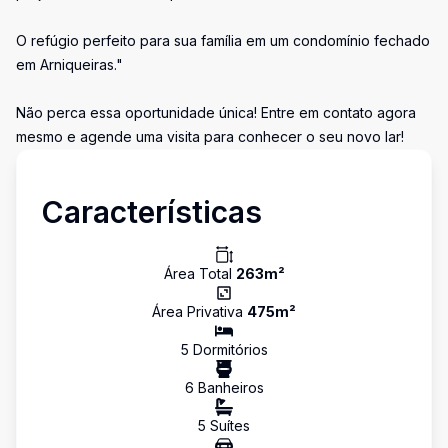
O refúgio perfeito para sua família em um condomínio fechado
em Arniqueiras."
Não perca essa oportunidade única! Entre em contato agora
mesmo e agende uma visita para conhecer o seu novo lar!
Características
Área Total
263
m²
Área Privativa
475
m²
5
Dormitório
s
6
Banheiro
s
5
Suíte
s