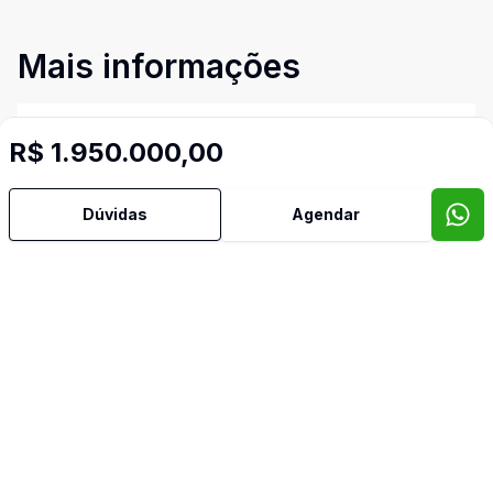
Mais informações
Aceita Pet
R$ 1.950.000,00
Ar Condicionado
Dúvidas
Agendar
Área de Serviço
Armários Embutidos
Churrasqueira
Copa Cozinha
Cozinha