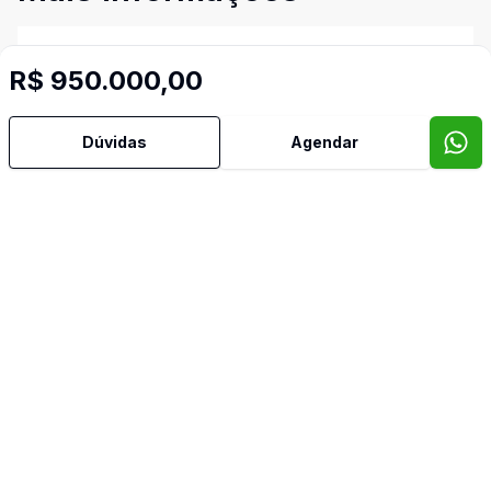
Área de Serviço
R$ 950.000,00
Armários Embutidos
Dúvidas
Agendar
Banheiro Social
Churrasqueira
Copa
Copa Cozinha
Cozinha
Estar Íntimo