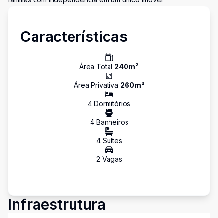
Características
Área Total
240
m²
Área Privativa
260
m²
4
Dormitório
s
4
Banheiro
s
4
Suíte
s
2
Vaga
s
Infraestrutura