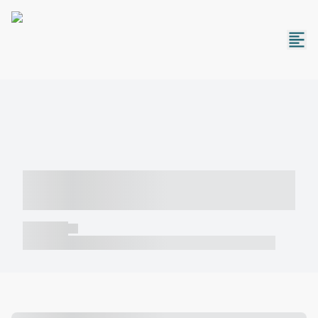
----- ----- -- ------ ---- ---- -- ----- -----
----- --- ------
----- -----
----- ----- -- ------ ---- ---- -- ----- ----- ----- --- ------