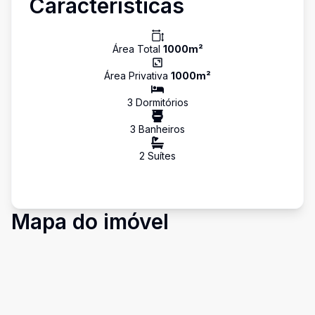
Características
Área Total
1000
m²
Área Privativa
1000
m²
3
Dormitório
s
3
Banheiro
s
2
Suíte
s
Mapa do imóvel