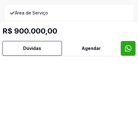
Área de Serviço
Banheiro Social
R$ 900.000,00
Cozinha
Dúvidas
Agendar
Quintal
Video do imóvel
Imóveis semelhantes
Confira imóveis semelhantes
Cód:
TH35735
Comparar
Có