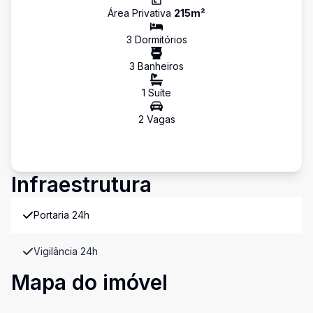
Área Privativa
215
m²
3
Dormitório
s
3
Banheiro
s
1
Suíte
2
Vaga
s
Infraestrutura
Portaria 24h
Vigilância 24h
Mapa do imóvel