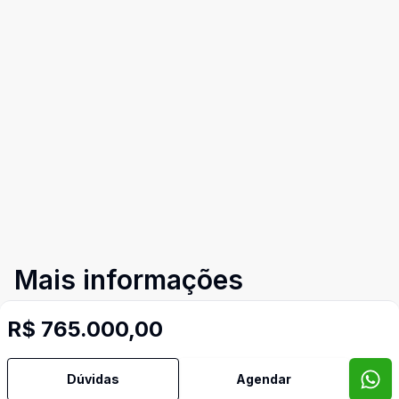
Mais informações
R$ 765.000,00
Aceita Pet
Área de Serviço
Dúvidas
Agendar