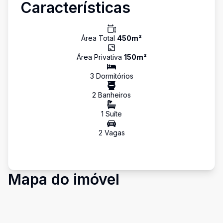
Características
Área Total
450
m²
Área Privativa
150
m²
3
Dormitório
s
2
Banheiro
s
1
Suíte
2
Vaga
s
Mapa do imóvel