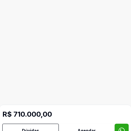
R$ 710.000,00
Mais informações
Dúvidas
Agendar