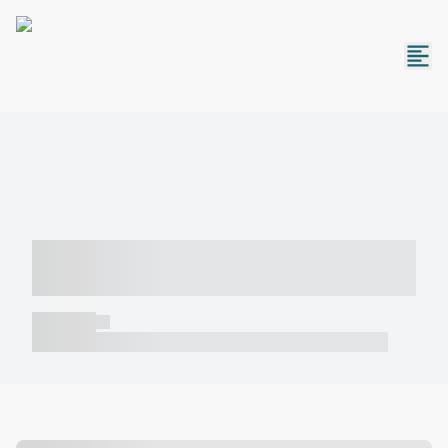
----- ----- -- ------ ---- ---- -- ----- -----
----- --- ------
----- -----
----- ----- -- ------ ---- ---- -- ----- ----- ----- --- ------