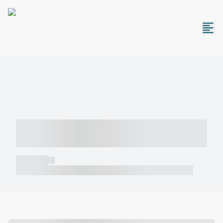
----- ----- -- ------ ---- ---- -- ----- -----
----- --- ------
----- -----
----- ----- -- ------ ---- ---- -- ----- ----- ----- --- ------