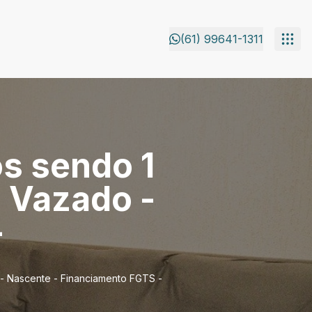
(61) 99641-1311
os sendo 1
- Vazado -
-
 - Nascente - Financiamento FGTS -