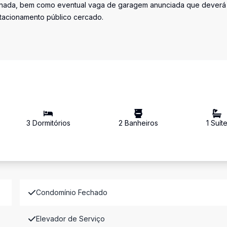
iminada, bem como eventual vaga de garagem anunciada que deverá
stacionamento público cercado.
3
Dormitório
s
2
Banheiro
s
1
Suít
Condomínio Fechado
Elevador de Serviço