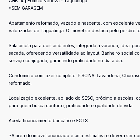
CNB 14 | Edifício Veneza - Taguatinga
*SEM GARAGEM
Apartamento reformado, vazado e nascente, com excelente vent
valorizadas de Taguatinga. O imóvel se destaca pelo pé-direit
Sala ampla para dois ambientes, integrada à varanda, ideal par
sacada, oferecendo versatilidade ao layout. Banheiro social c
serviço conjugada, garantindo praticidade no dia a dia.
Condomínio com lazer completo: PISCINA, Lavanderia, Churrasqu
reformado.
Localização excelente, ao lado do SESC, próximo a escolas, com
para quem busca conforto, praticidade e qualidade de vida.
Aceita financiamento bancário e FGTS
*A área do imóvel anunciado é uma estimativa e deverá ser con