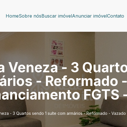
Home
Sobre nós
Buscar imóvel
Anunciar imóvel
Contato
a Veneza - 3 Quart
ários - Reformado 
nanciamento FGTS 
neza - 3 Quartos sendo 1 suíte com armários - Reformado - Vazado