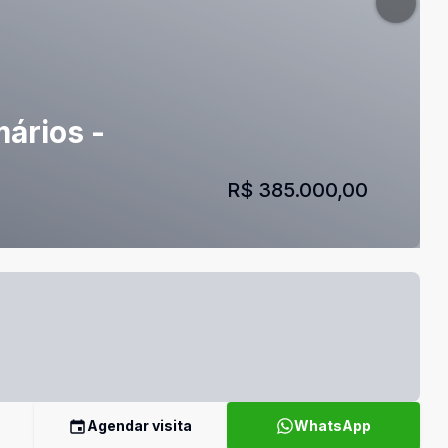
mários -
R$ 385.000,00
Agendar visita
WhatsApp