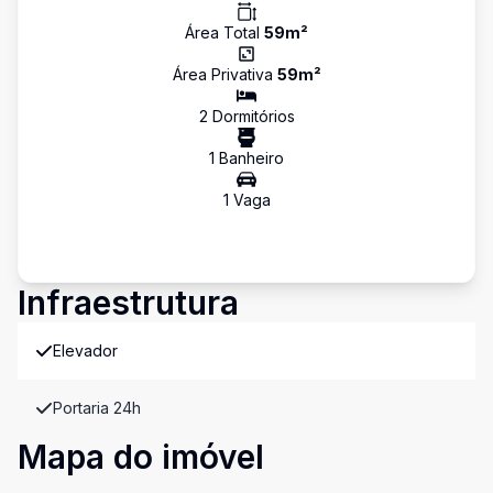
Área Total
59
m²
Área Privativa
59
m²
2
Dormitório
s
1
Banheiro
1
Vaga
Infraestrutura
Elevador
Portaria 24h
Mapa do imóvel