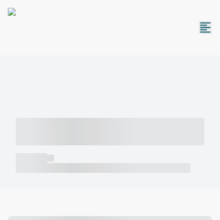
----- ----- -- ------ ---- ---- -- ----- -----
----- --- ------
----- -----
----- ----- -- ------ ---- ---- -- ----- ----- ----- --- ------