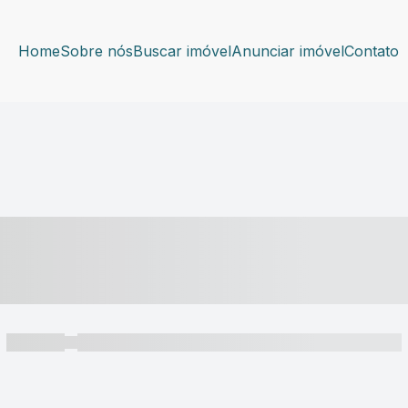
Home
Sobre nós
Buscar imóvel
Anunciar imóvel
Contato
----- ---- ---- -- ----
----- -----
----- ----- -- ------ ---- ---- -- ----- ----- ----- --- ------