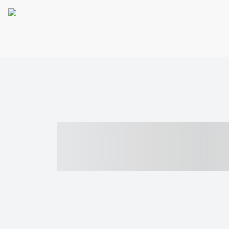
----- ----- -- -
- ------