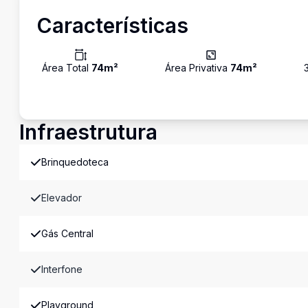
Características
Área Total
74
m²
Área Privativa
74
m²
Infraestrutura
Brinquedoteca
Elevador
Gás Central
Interfone
Playground