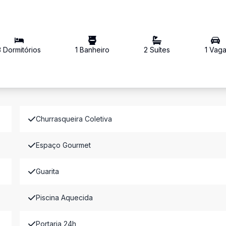
3
Dormitório
s
1
Banheiro
2
Suíte
s
1
Vag
Churrasqueira Coletiva
Espaço Gourmet
Guarita
Piscina Aquecida
Portaria 24h