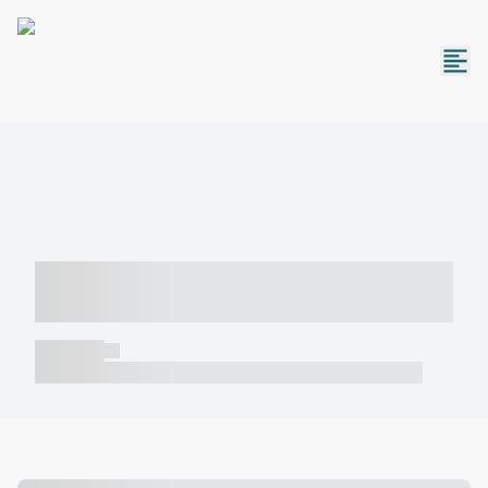
----- ----- -- ------ ---- ---- -- ----- -----
----- --- ------
----- -----
----- ----- -- ------ ---- ---- -- ----- ----- ----- --- ------