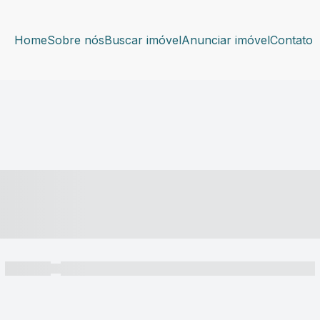
Home
Sobre nós
Buscar imóvel
Anunciar imóvel
Contato
----- ---- ---- -- ----
----- -----
----- ----- -- ------ ---- ---- -- ----- ----- ----- --- ------