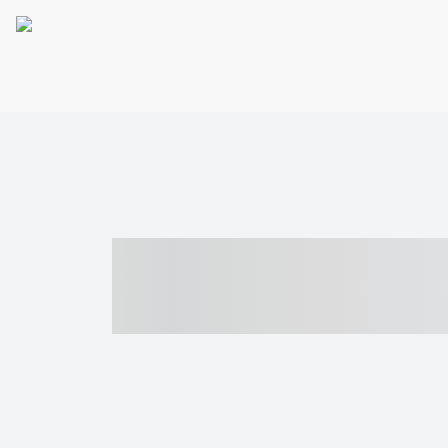
----- ----- -- -
- ------