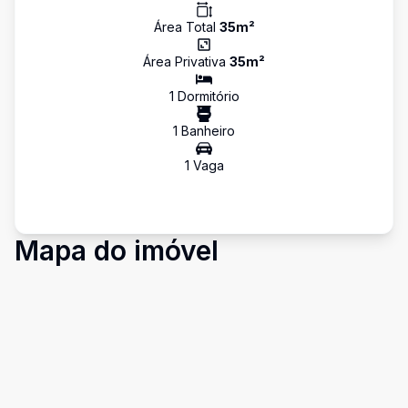
Área Total
35
m²
Área Privativa
35
m²
1
Dormitório
1
Banheiro
1
Vaga
Mapa do imóvel