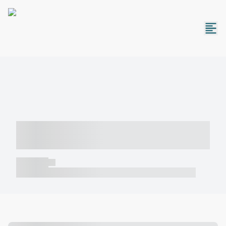
----- ----- -- ------ ---- ---- -- ----- -----
----- --- ------
----- -----
----- ----- -- ------ ---- ---- -- ----- ----- ----- --- ------