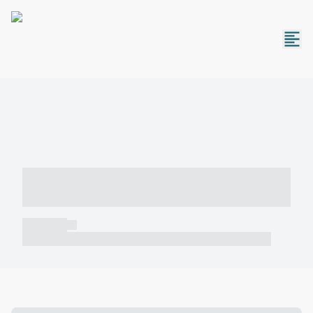
----- ----- -- ------ ---- ---- -- ----- -----
----- --- ------
----- -----
----- ----- -- ------ ---- ---- -- ----- ----- ----- --- ------