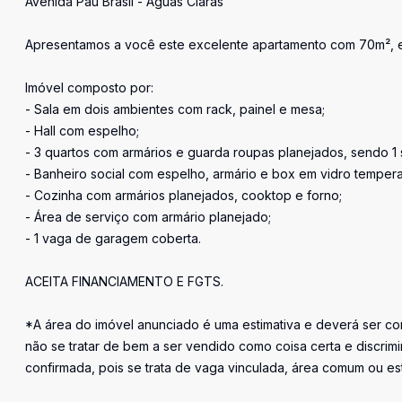
Avenida Pau Brasil - Águas Claras
Apresentamos a você este excelente apartamento com 70m², e
Imóvel composto por:
- Sala em dois ambientes com rack, painel e mesa;
- Hall com espelho;
- 3 quartos com armários e guarda roupas planejados, sendo 1
- Banheiro social com espelho, armário e box em vidro temper
- Cozinha com armários planejados, cooktop e forno;
- Área de serviço com armário planejado;
- 1 vaga de garagem coberta.
ACEITA FINANCIAMENTO E FGTS.
*A área do imóvel anunciado é uma estimativa e deverá ser con
não se tratar de bem a ser vendido como coisa certa e discr
confirmada, pois se trata de vaga vinculada, área comum ou e