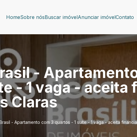
Home
Sobre nós
Buscar imóvel
Anunciar imóvel
Contato
rasil - Apartament
íte - 1 vaga - aceit
s Claras
rasil - Apartamento com 3 quartos - 1 suíte - 1 vaga - aceita finan