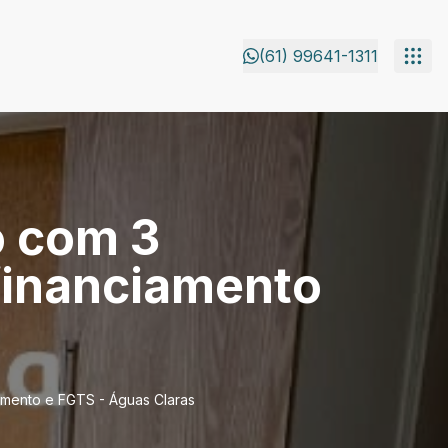
(61) 99641-1311
o com 3
a financiamento
ciamento e FGTS - Águas Claras