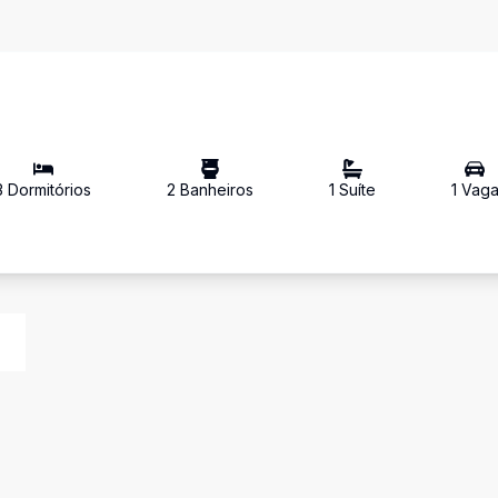
3
Dormitório
s
2
Banheiro
s
1
Suíte
1
Vag