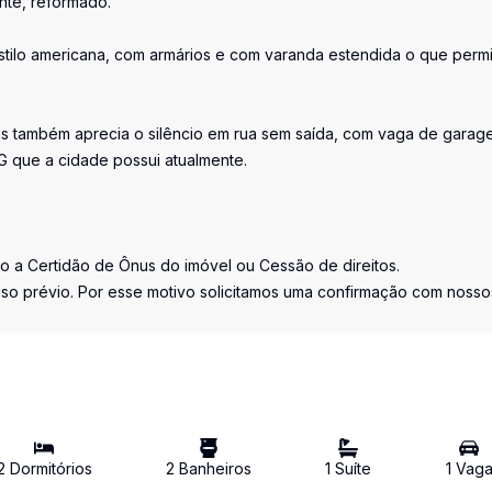
nte, reformado.
stilo americana, com armários e com varanda estendida o que perm
s também aprecia o silêncio em rua sem saída, com vaga de garag
 que a cidade possui atualmente.
to a Certidão de Ônus do imóvel ou Cessão de direitos.
so prévio. Por esse motivo solicitamos uma confirmação com nosso
2
Dormitório
s
2
Banheiro
s
1
Suíte
1
Vag