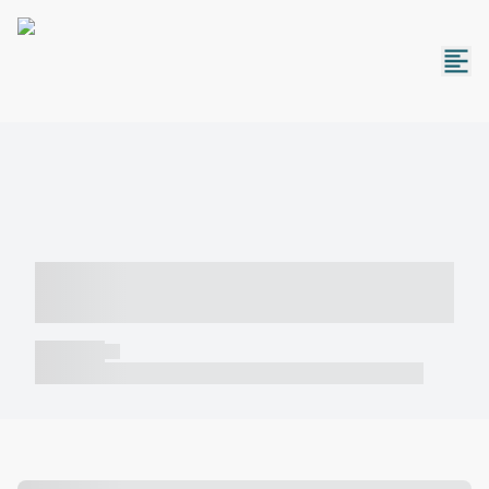
----- ----- -- ------ ---- ---- -- ----- -----
----- --- ------
----- -----
----- ----- -- ------ ---- ---- -- ----- ----- ----- --- ------