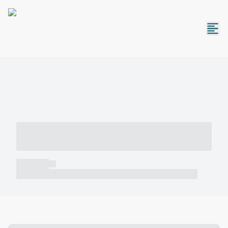
----- ----- -- ------ ---- ---- -- ----- -----
----- --- ------
----- -----
----- ----- -- ------ ---- ---- -- ----- ----- ----- --- ------