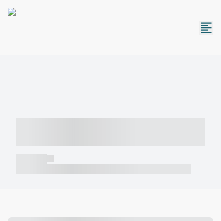
----- ----- -- ------ ---- ---- -- ----- -----
----- --- ------
----- -----
----- ----- -- ------ ---- ---- -- ----- ----- ----- --- ------