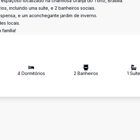
 espaçoso localizado na charmosa Granja do Torto, Brasília.
os, incluindo uma suíte, e 2 banheiros sociais.
despensa, e um aconchegante jardim de inverno.
es locais.
família!
4
Dormitório
s
2
Banheiro
s
1
Suít