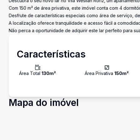
Descubra o seu novo lar no Vila Weslian Roriz, um apartamento
Com 150 m² de área privativa, este imóvel conta com 4 dormitóri
Desfrute de características especiais como área de serviço, 
A localização oferece tranquilidade e acesso fácil a comodidad
Não perca a oportunidade de adquirir este lar perfeito para sua 
Características
Área Total
130
m²
Área Privativa
150
m²
Mapa do imóvel