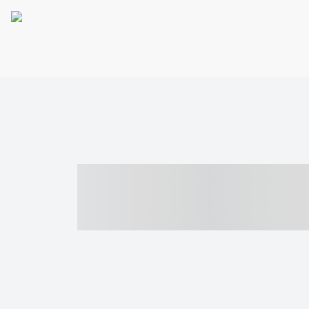
----- ----- -- -
- ------