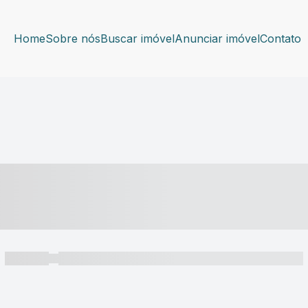
Home
Sobre nós
Buscar imóvel
Anunciar imóvel
Contato
----- ---- ---- -- ----
----- -----
----- ----- -- ------ ---- ---- -- ----- ----- ----- --- ------