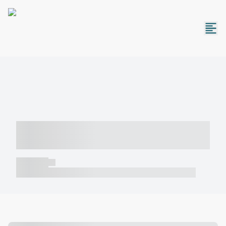
----- ----- -- ------ ---- ---- -- ----- -----
----- --- ------
----- -----
----- ----- -- ------ ---- ---- -- ----- ----- ----- --- ------