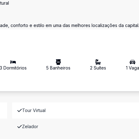
tural
de, conforto e estilo em uma das melhores localizações da capital
3
Dormitório
s
5
Banheiro
s
2
Suíte
s
1
Vag
Tour Virtual
Zelador