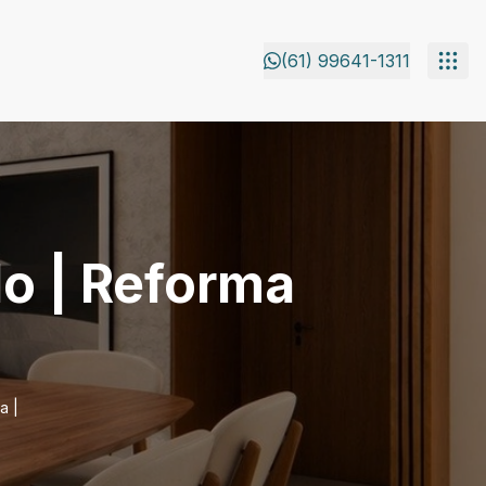
(61) 99641-1311
o | Reforma
a |