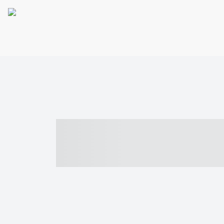
----- ----- -- -
- ------