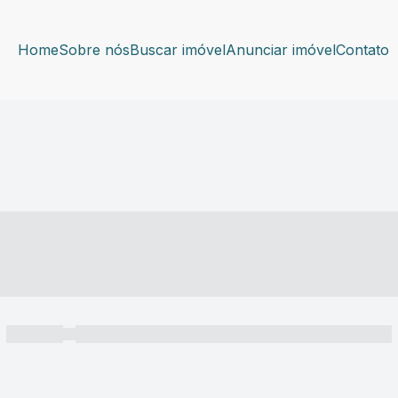
Home
Sobre nós
Buscar imóvel
Anunciar imóvel
Contato
----- ---- ---- -- ----
----- -----
----- ----- -- ------ ---- ---- -- ----- ----- ----- --- ------