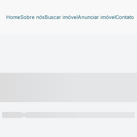
Home
Sobre nós
Buscar imóvel
Anunciar imóvel
Contato
----- ---- ---- -- ----
----- -----
----- ----- -- ------ ---- ---- -- ----- ----- ----- --- ------