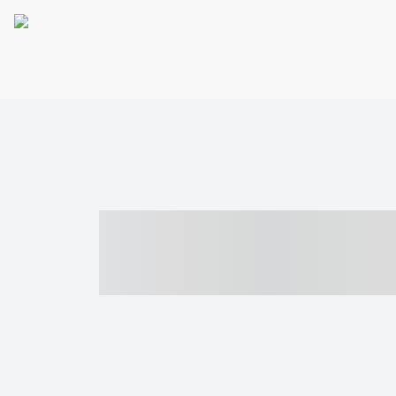
----- ----- -- -
- ------